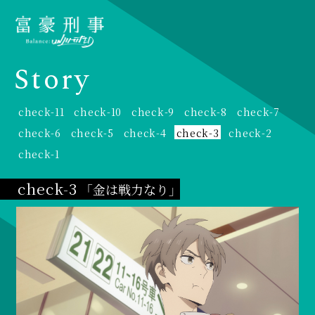
S
t
o
r
y
check-11
check-10
check-9
check-8
check-7
check-6
check-5
check-4
check-3
check-2
check-1
check-3
「金は戦力なり」