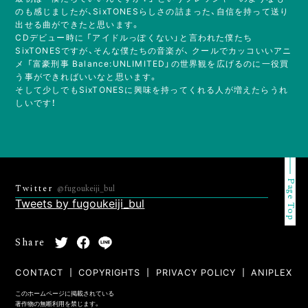
のも感じましたが、
SixTONESらしさの詰まった、自信を持って送り
出せる曲ができたと思います。
CDデビュー時に 「アイドルっぽくない」と言われた僕たち
SixTONESですが、そんな僕たちの音楽が、
クールでカッコいいアニ
メ 「富豪刑事 Balance:UNLIMITED」の世界観を広げるのに一役買
う事ができればいいなと思います。
そして少しでもSixTONESに興味を持ってくれる人が増えたらうれ
しいです！
Page Top
Twitter
@fugoukeiji_bul
Tweets by fugoukeiji_bul
Share
CONTACT
COPYRIGHTS
PRIVACY POLICY
ANIPLEX
このホームページに掲載されている
著作物の無断利用を禁じます。