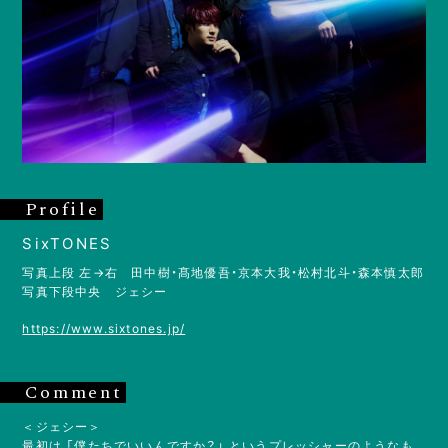
Profile
SixTONES
写真上段 左→右 田中樹・髙地優吾・京本大我・松村北斗・森本慎太郎
写真下段中央 ジェシー
https://www.sixtones.jp/
Comment
＜ジェシー＞
最初は 「僕たちでいいんですか？」 というプレッシャーのようなも