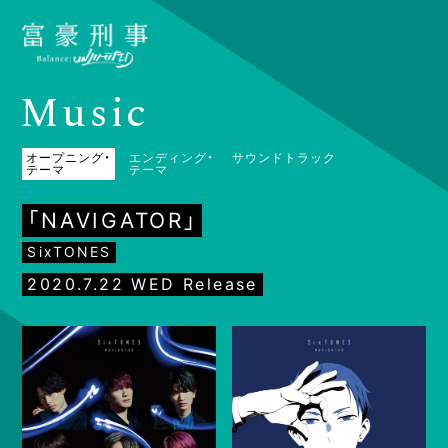
M
u
s
i
c
オープニング・
エンディング・
サウンドトラック
テーマ
テーマ
「NAVIGATOR」
SixTONES
2020.7.22 WED Release