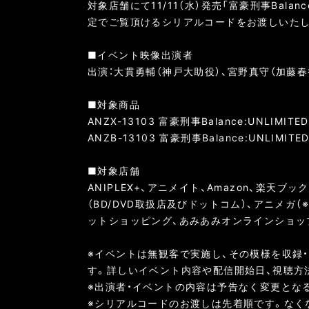
対象店舗にて11/11（水）発売「富豪刑事Balan
定でご覧頂けるシリアルコードをお渡しいたし
■イベント映像出演者
出演：大貫勇輔（神戸大助役）、宮野真守（加藤春
■対象商品
ANZX-13103 富豪刑事Balance:UNLIMIT
ANZB-13103 富豪刑事Balance:UNLIMI
■対象店舗
ANIPLEX+、アニメイト、Amazon、楽
（BD/DVD取扱店及びドットコム）、アニメ
ットショッピング、あみあみオンラインショップ、
※イベントは無観客で実施し、その模様を収録
す。詳しいイベント内容や配信開始日、視聴方
※出演者・イベントの内容は予告なく変更とな
※シリアルコードのお渡しは先着順です。なく