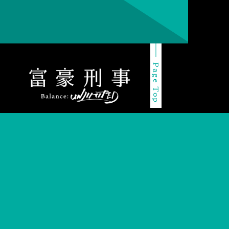
Page Top
Share
CT
COPYRIGHTS
PRIVACY POLICY
ANIPLEX
このホームページに掲載されている
著作物の無断利用を禁じます。
©筒井康隆・新潮社／伊藤智彦・神戸財閥